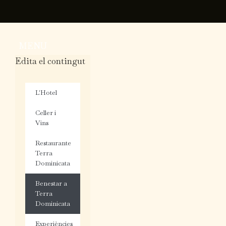
Vés
al
contingut
MENU
Edita el contingut
L'Hotel
Celler i
Vins
Restaurante
Terra
Dominicata
Benestar a
Terra
Dominicata
Experiències