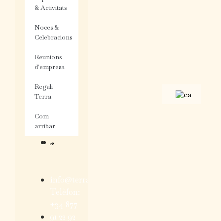
& Activitats
Noces &
Celebracions
Reunions
d'empresa
Regali
Terra
Com
arribar
info@terradominicata.com
Telèfon:
+34 877
91 22 92