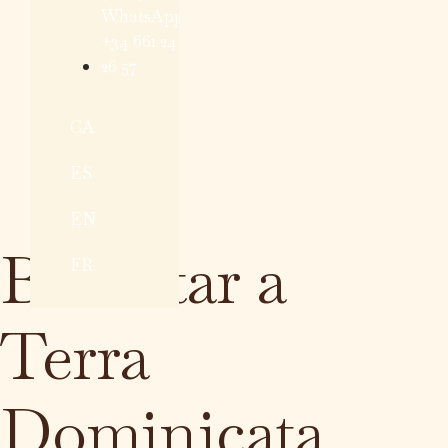
WhatsApp:
+34 661 24
26 57
CA
ES
EN
Benestar a
FR
Terra
Dominicata