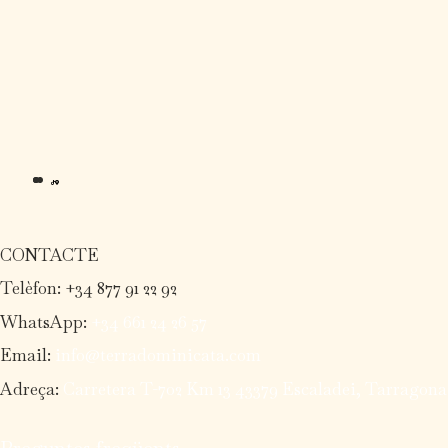
CONTACTE
Telèfon: +34 877 91 22 92
WhatsApp:
+34 661 24 26 57
Email:
info@terradominicata.com
Adreça:
Carretera T-702 Km 13 43379 Escaladei, Tarragona