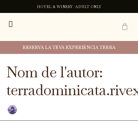
Cerca:
Vés
HOTEL & WINERY · ADULT ONLY
al
contingut
C
RESERVA LA TEVA EXPERIÈNCIA TERRA
Nom de l'autor:
terradominicata.rivex