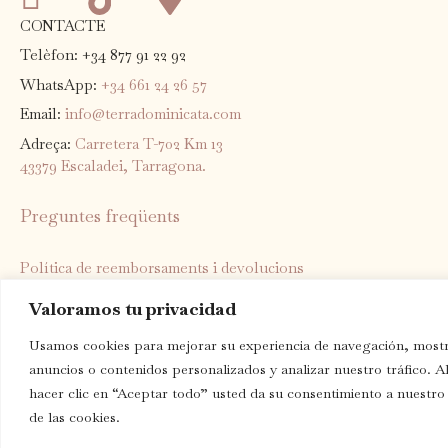
CONTACTE
Telèfon: +34 877 91 22 92
WhatsApp:
+34 661 24 26 57
Email:
info@terradominicata.com
Adreça:
Carretera T-702 Km 13
43379 Escaladei, Tarragona.
Preguntes freqüents
Política de reemborsaments i devolucions
Política d'enviament
Valoramos tu privacidad
Política de privadesa
Usamos cookies para mejorar su experiencia de navegación, mostr
Termes del servei
anuncios o contenidos personalizados y analizar nuestro tráfico. A
Avís legal
hacer clic en “Aceptar todo” usted da su consentimiento a nuestro
de las cookies.