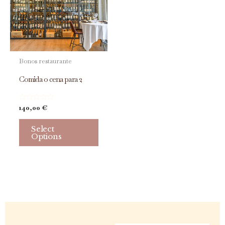
Bonos restaurante
Comida o cena para 2
Valorado
140,00
€
con
0
de
Select
5
Options