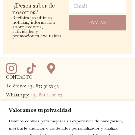
Email
¿Desea saber de
nosotros?
Recibirá las ultimas
noticias, información
ENVIAR
sobre eventos,
actividades y
promociones exclusivas.
CONTACTO
Teléfono: +34 877 91 22 92
WhatsApp:
+34 661 24 26 57
Email:
info@terradominicata.com
Valoramos tu privacidad
Dirección:
Carretera T-702 Km 13
43379 Escaladei, Tarragona.
Usamos cookies para mejorar su experiencia de navegación,
mostrarle anuncios o contenidos personalizados y analizar
Preguntas frecuentes