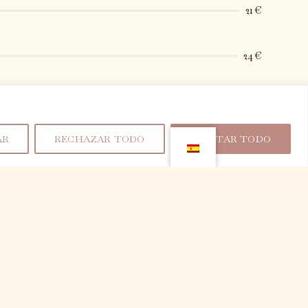
21€
24€
30€
AR
RECHAZAR TODO
ACEPTAR TODO
0 ml.
8€
IORAT - GRATALLOPS
17,50€ / 35€
, viognier
32€
eu
16€ / 32€
a, cab. sauvignon