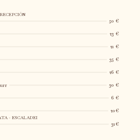
 RECEPCIÓN
50 €
23 €
21 €
35 €
26 €
urr
30 €
6 €
20€
TA - ESCALADEI
31€