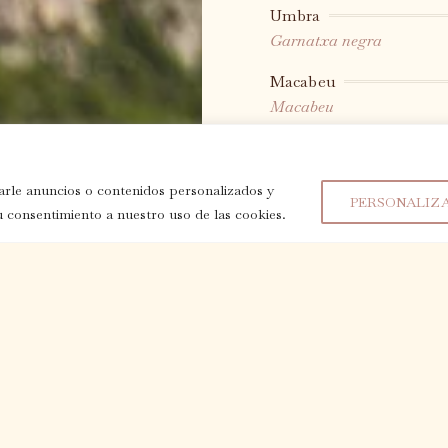
Umbra
Garnatxa negra
Macabeu
Macabeu
Sine Die
Garnatxa
rle anuncios o contenidos personalizados y
PERSONALIZ
Oli d’oliva ecològic - 25
u consentimiento a nuestro uso de las cookies.
Arbequina
VINOS TROSSOS DEL PR
Llum d’alba
Garnatxa blanca, macabeu
Abracadabra
Garnatxa blanca, macab
90 minuts
Garnatxa negra, carinyen