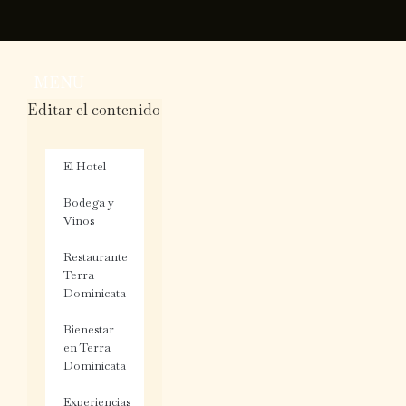
Ir
Navegación
al
de
contenido
entradas
MENU
Editar el contenido
El Hotel
Bodega y
Vinos
Restaurante
Terra
Dominicata
Bienestar
en Terra
Dominicata
Experiencias