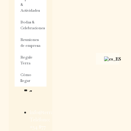
&
Actividades
Bodas &
Celebraciones
Reuniones
de empresa
Regale
Terra
Cómo
llegar
info@terradominicata.com
Teléfono:
+34 877